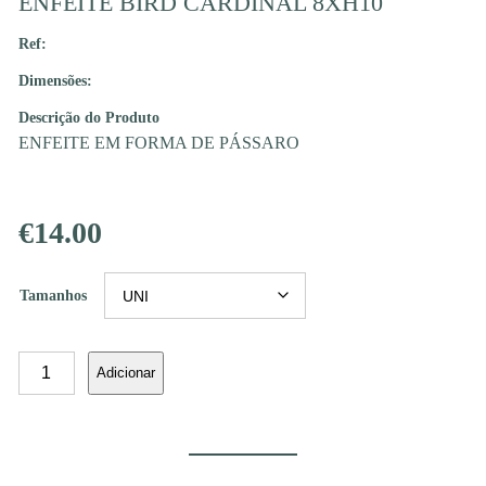
ENFEITE BIRD CARDINAL 8XH10
Ref:
Dimensões:
Descrição do Produto
ENFEITE EM FORMA DE PÁSSARO
€
14.00
Tamanhos
Quantidade
Adicionar
de
ENFEITE
BIRD
CARDINAL
8XH10