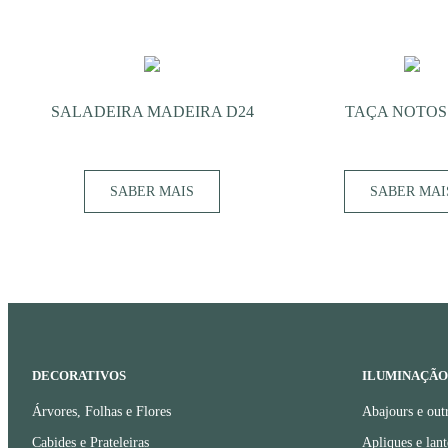
SALADEIRA MADEIRA D24
TAÇA NOTOS
SABER MAIS
SABER MAI
DECORATIVOS
ILUMINAÇÃO
Árvores, Folhas e Flores
Abajours e out
Cabides e Prateleiras
Apliques e lant