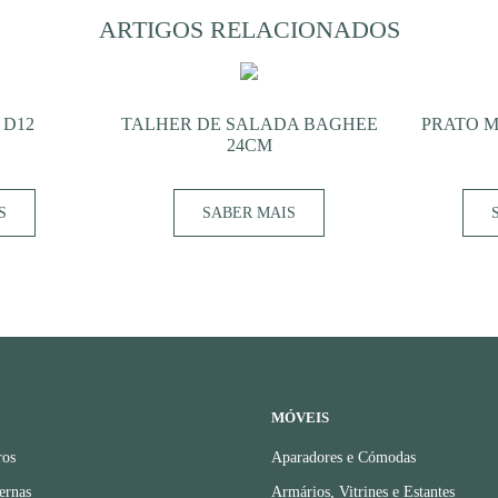
ARTIGOS RELACIONADOS
 D12
TALHER DE SALADA BAGHEE
PRATO M
24CM
S
SABER MAIS
MÓVEIS
ros
Aparadores e Cómodas
ernas
Armários, Vitrines e Estantes