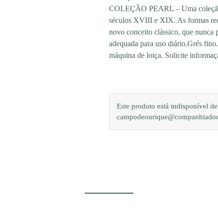
COLEÇÃO PEARL – Uma coleção int
séculos XVIII e XIX. As formas re
novo conceito clássico, que nunca 
adequada para uso diário.Grés fino
máquina de loiça. Solicite informaç
Este produto está indisponível 
campodeourique@companhiadocam