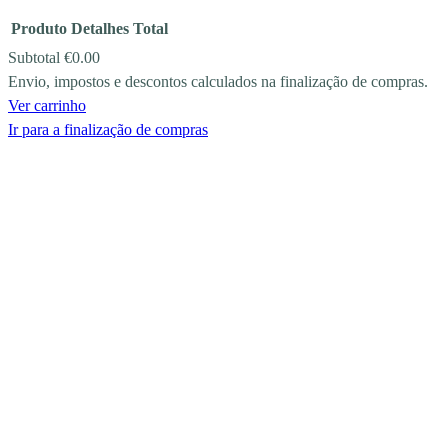
Produto
Detalhes
Total
Subtotal
€0.00
Envio, impostos e descontos calculados na finalização de compras.
PRODUCTS
Ver carrinho
IN
Ir para a finalização de compras
CART