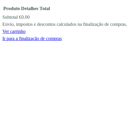
Produto
Detalhes
Total
Subtotal
€0.00
Envio, impostos e descontos calculados na finalização de compras.
PRODUCTS
Ver carrinho
IN
Ir para a finalização de compras
CART