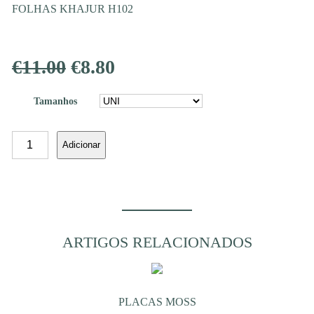
FOLHAS KHAJUR H102
O
O
€
11.00
€
8.80
preço
preço
Tamanhos
original
atual
Quantidade
Adicionar
era:
é:
de
FOLHAS
€11.00.
€8.80.
KHAJUR
H102
ARTIGOS RELACIONADOS
PLACAS MOSS