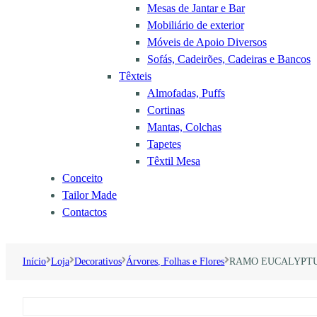
Mesas de Jantar e Bar
Mobiliário de exterior
Móveis de Apoio Diversos
Sofás, Cadeirões, Cadeiras e Bancos
Têxteis
Almofadas, Puffs
Cortinas
Mantas, Colchas
Tapetes
Têxtil Mesa
Conceito
Tailor Made
Contactos
Início
Loja
Decorativos
Árvores, Folhas e Flores
RAMO EUCALYPTU