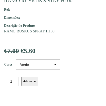
RAMO RUSKUS SPRAY H100
Ref:
Dimensões:
Descrição do Produto
RAMO RUSKUS SPRAY H100
O
O
€
7.00
€
5.60
preço
preço
Cores
original
atual
era:
é:
Quantidade
Adicionar
de
RAMO
€7.00.
€5.60.
RUSKUS
SPRAY
H100