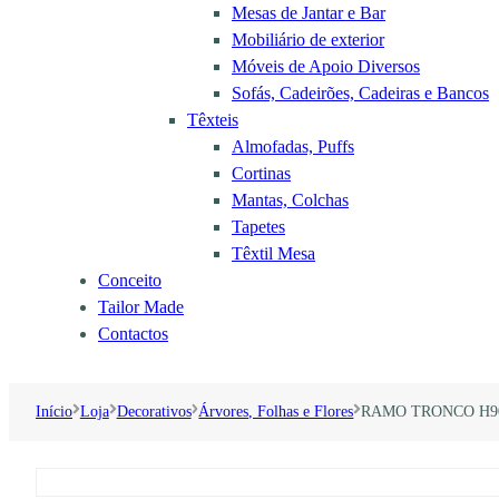
Mesas de Jantar e Bar
Mobiliário de exterior
Móveis de Apoio Diversos
Sofás, Cadeirões, Cadeiras e Bancos
Têxteis
Almofadas, Puffs
Cortinas
Mantas, Colchas
Tapetes
Têxtil Mesa
Conceito
Tailor Made
Contactos
Início
Loja
Decorativos
Árvores, Folhas e Flores
RAMO TRONCO H9