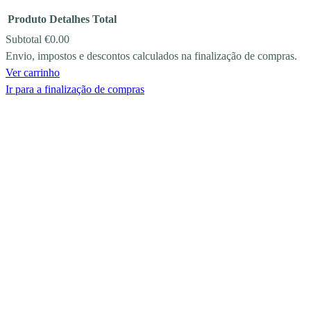
Produto
Detalhes
Total
Subtotal
€0.00
Envio, impostos e descontos calculados na finalização de compras.
PRODUCTS
Ver carrinho
IN
Ir para a finalização de compras
CART