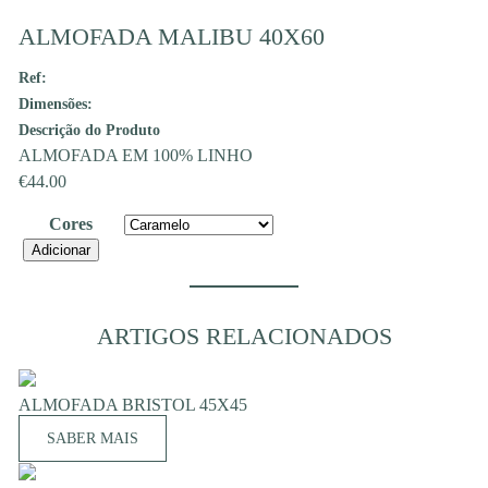
ALMOFADA MALIBU 40X60
Ref:
Dimensões:
Descrição do Produto
ALMOFADA EM 100% LINHO
€
44.00
Cores
Quantidade
Adicionar
de
ALMOFADA
MALIBU
ARTIGOS RELACIONADOS
40X60
ALMOFADA BRISTOL 45X45
SABER MAIS