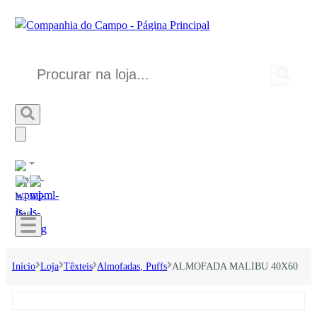
Início
Loja
Têxteis
Almofadas, Puffs
ALMOFADA MALIBU 40X60