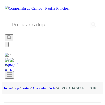
Início
Loja
Têxteis
Almofadas, Puffs
ALMOFADA SEONI 55X110