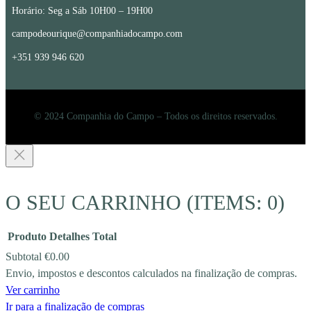
Horário: Seg a Sáb 10H00 – 19H00
campodeourique@companhiadocampo.com
+351 939 946 620
© 2024 Companhia do Campo – Todos os direitos reservados.
O SEU CARRINHO
(ITEMS: 0)
Produto
Detalhes
Total
Subtotal
€0.00
Envio, impostos e descontos calculados na finalização de compras.
PRODUCTS
Ver carrinho
IN
Ir para a finalização de compras