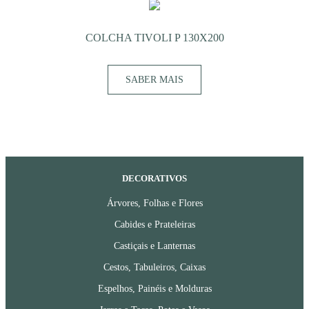
COLCHA TIVOLI P 130X200
SABER MAIS
DECORATIVOS
Árvores, Folhas e Flores
Cabides e Prateleiras
Castiçais e Lanternas
Cestos, Tabuleiros, Caixas
Espelhos, Painéis e Molduras