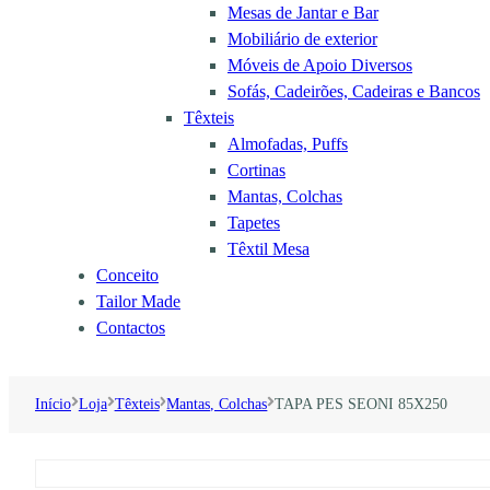
Mesas de Jantar e Bar
Mobiliário de exterior
Móveis de Apoio Diversos
Sofás, Cadeirões, Cadeiras e Bancos
Têxteis
Almofadas, Puffs
Cortinas
Mantas, Colchas
Tapetes
Têxtil Mesa
Conceito
Tailor Made
Contactos
Início
Loja
Têxteis
Mantas, Colchas
TAPA PES SEONI 85X250