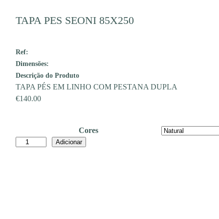
TAPA PES SEONI 85X250
Ref:
Dimensões:
Descrição do Produto
TAPA PÉS EM LINHO COM PESTANA DUPLA
€
140.00
Cores
Quantidade
Adicionar
de
TAPA
PES
SEONI
85X250