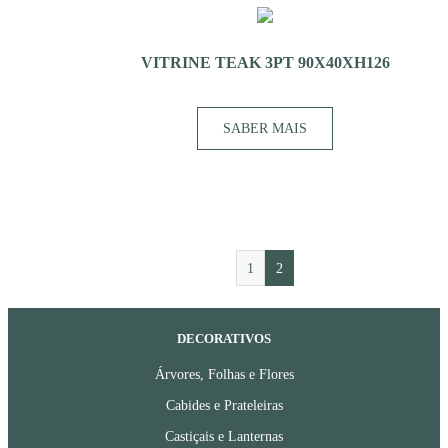
VITRINE TEAK 3PT 90X40XH126
SABER MAIS
1
2
DECORATIVOS
Árvores, Folhas e Flores
Cabides e Prateleiras
Castiçais e Lanternas