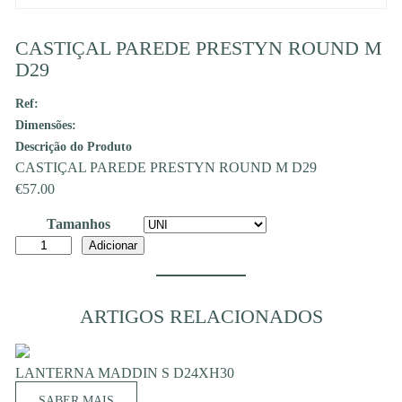
CASTIÇAL PAREDE PRESTYN ROUND M
D29
Ref:
Dimensões:
Descrição do Produto
CASTIÇAL PAREDE PRESTYN ROUND M D29
€
57.00
Tamanhos
Quantidade
Adicionar
de
CASTIÇAL
PAREDE
ARTIGOS RELACIONADOS
PRESTYN
ROUND
LANTERNA MADDIN S D24XH30
M
D29
SABER MAIS