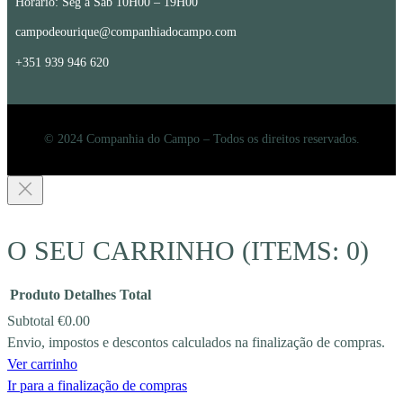
Horário: Seg a Sáb 10H00 – 19H00
campodeourique@companhiadocampo.com
+351 939 946 620
© 2024 Companhia do Campo – Todos os direitos reservados.
O SEU CARRINHO
(ITEMS: 0)
Produto
Detalhes
Total
Subtotal
€0.00
Envio, impostos e descontos calculados na finalização de compras.
PRODUCTS
Ver carrinho
IN
Ir para a finalização de compras