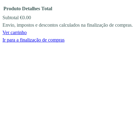
Produto
Detalhes
Total
Subtotal
€0.00
Envio, impostos e descontos calculados na finalização de compras.
PRODUCTS
Ver carrinho
IN
Ir para a finalização de compras
CART