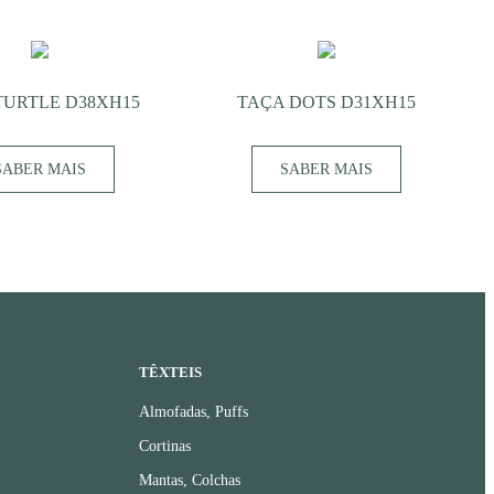
TURTLE D38XH15
TAÇA DOTS D31XH15
SABER MAIS
SABER MAIS
TÊXTEIS
Almofadas, Puffs
Cortinas
Mantas, Colchas