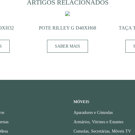
ARTIGOS RELACIONADOS
19XH32
POTE RILLEY G D40XH68
TAÇA 
S
SABER MAIS
MÓVEIS
ros
Aparadores e Cómodas
ernas
Armários, Vitrines e Estantes
 Mesa
Consolas, Secretárias, Móveis TV