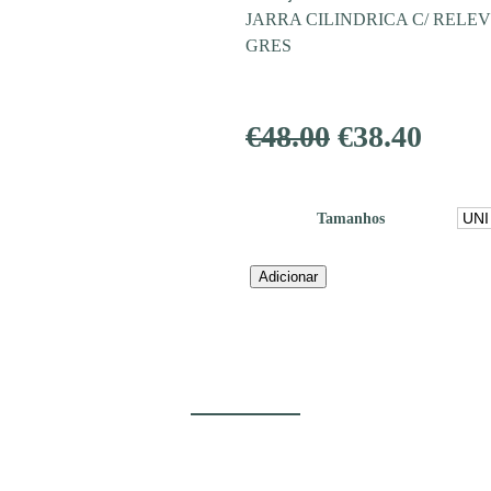
JARRA CILINDRICA C/ REL
GRES
O
O
€
48.00
€
38.40
preço
preç
Tamanhos
original
atual
era:
é:
Quantidade
Adicionar
de
€48.00.
€38.4
JARRA
RIDGE
D16XH40