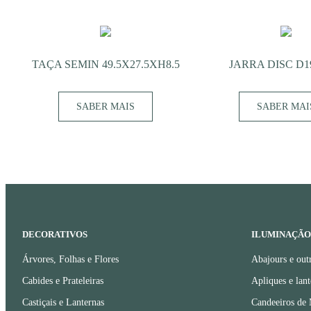
TAÇA SEMIN 49.5X27.5XH8.5
JARRA DISC D
SABER MAIS
SABER MAI
DECORATIVOS
ILUMINAÇÃO
Árvores, Folhas e Flores
Abajours e out
Cabides e Prateleiras
Apliques e lant
Castiçais e Lanternas
Candeeiros de