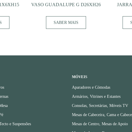
1X6XH15
VASO GUADALUPE G D26XH26
JARRA
S
SABER MAIS
MÓVEIS
ros
Aparadores e Cómodas
ernas
Armários, Vitrines e Estantes
 Mesa
Consolas, Secretárias, Móveis TV
Pé
Mesas de Cabeceira, Cama e Cabece
Tecto e Suspensões
Mesas de Centro, Mesas de Apoio