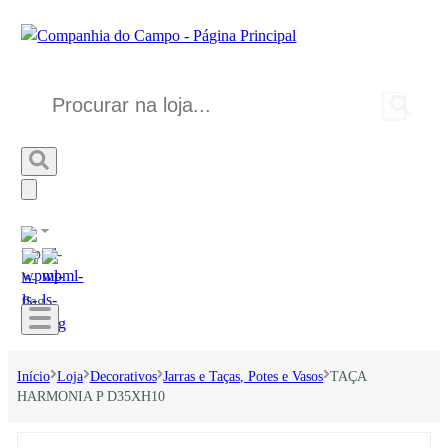
Início
Loja
Decorativos
Jarras e Taças, Potes e Vasos
TAÇA
HARMONIA P D35XH10