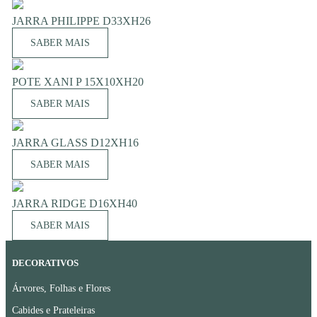
JARRA PHILIPPE D33XH26
SABER MAIS
POTE XANI P 15X10XH20
SABER MAIS
JARRA GLASS D12XH16
SABER MAIS
JARRA RIDGE D16XH40
SABER MAIS
DECORATIVOS
Árvores, Folhas e Flores
Cabides e Prateleiras