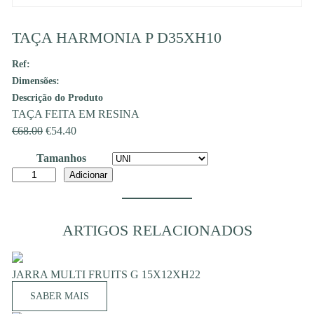
TAÇA HARMONIA P D35XH10
Ref:
Dimensões:
Descrição do Produto
TAÇA FEITA EM RESINA
O
O
€
68.00
€
54.40
preço
preço
Tamanhos
original
atual
Quantidade
Adicionar
era:
é:
de
€68.00.
€54.40.
TAÇA
HARMONIA
ARTIGOS RELACIONADOS
P
D35XH10
JARRA MULTI FRUITS G 15X12XH22
SABER MAIS