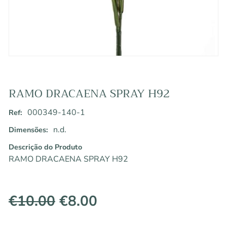
RAMO DRACAENA SPRAY H92
000349-140-1
Ref:
n.d.
Dimensões:
Descrição do Produto
RAMO DRACAENA SPRAY H92
O
O
€
10.00
€
8.00
preço
preço